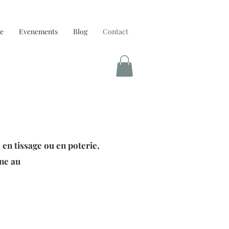
e
Evenements
Blog
Contact
en tissage ou en poterie,
one au