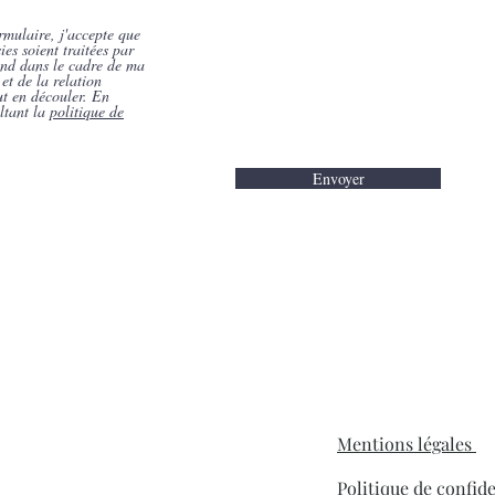
rmulaire, j'accepte que
ies soient traitées par
ond dans le cadre de ma
et de la relation
t en découler. En
ltant la
politique de
Envoyer
Mentions légales
h
Politique de confide