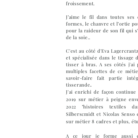
froissement.
J’aime le fil dans toutes ses
formes, le chanvre et l’ortie po
pour la raideur de son fil qui s'
de la soie..
C'est au côté d'Eva Lagercrant
et spécialisée dans le tissage
tisser à bras. A ses côtés j'a
multiples facettes de ce méti
savoir-faire fait partie in
tisserande
.
J'ai enrichi de façon continu
2019 sur métier à peigne env
2022 "histoires textiles 
Silberscmidt et Nicolas Senso 
sur métier 8 cadres et plus, ét
A ce jour je forme aussi 