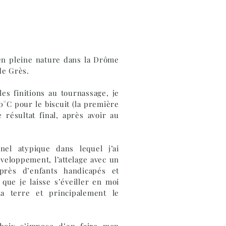
 en pleine nature dans la Drôme
de Grès.
les finitions au tournassage, je
0°C pour le biscuit (la première
résultat final, après avoir au
nel atypique dans lequel j’ai
éveloppement, l’attelage avec un
près d’enfants handicapés et
 que je laisse s’éveiller en moi
la terre et principalement le
hoix s’impose d’en faire mon