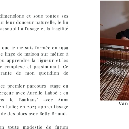
 dimensions et sous toutes ses
ur leur douceur naturelle, le lin
assouplit à l'usage et la fragilité
z
que je me suis formée en 1999
 de linge de maison sur métier à
i pu apprendre la rigueur et les
er complexe et passionnant. Ce
tégrante de mon quotidien de
e ce premier parcours: stage en
ergeur avec Aurélie Labbé ; en
dans le Bauhaus" avec Anna
Van
en Italie; en 2023 apprentissage
ude des blocs avec Betty
Briand.
en toute modestie de futurs