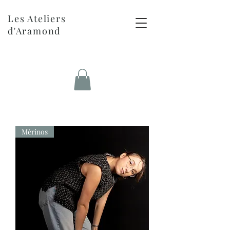
Les Ateliers
d'Aramond
Mèrinos