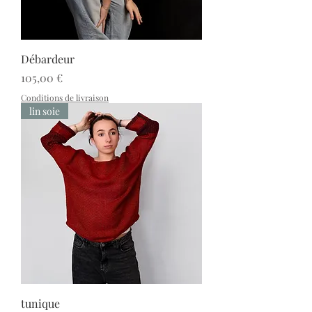
Débardeur
Prix
105,00 €
Conditions de livraison
lin soie
tunique