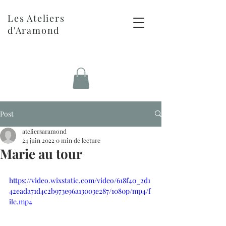
Les Ateliers
d'Aramond
Post
ateliersaramond
24 juin 2022
0 min de lecture
Marie au tour
https://video.wixstatic.com/video/618f40_2d1
42eada71d4c2b973e96a13003e287/1080p/mp4/f
ile.mp4