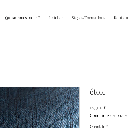
Qui sommes-nous ?
L'atelier
Stages/Formations
Boutiqu
étole
Prix
145,00 €
Conditions de livrais
Quantité
*