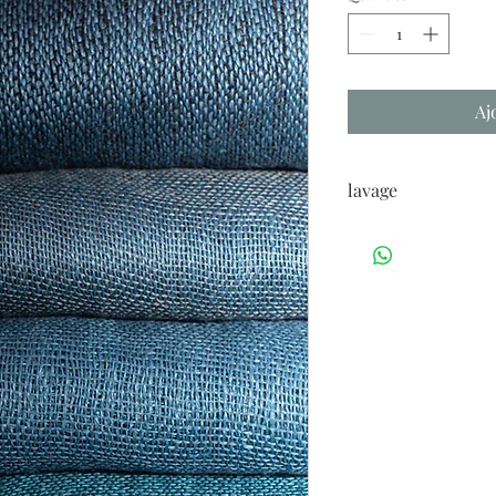
Aj
lavage
Pour un lavage en dou
eau fraîche suffira.