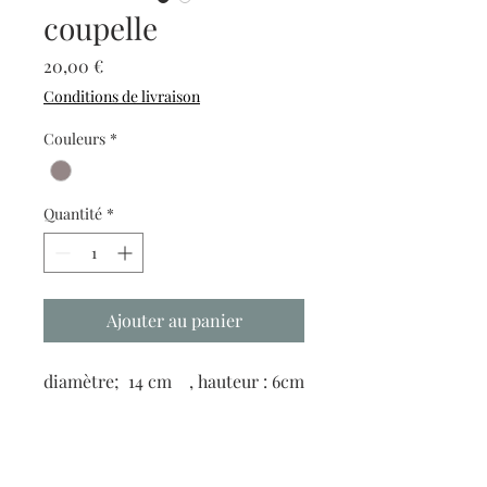
coupelle
Prix
20,00 €
Conditions de livraison
Couleurs
*
Quantité
*
Ajouter au panier
diamètre;  14 cm    , hauteur : 6cm
Horaires d'ouvertures :